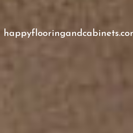
happyflooringandcabinets.co