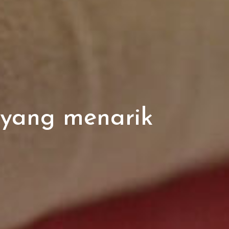
 yang menarik