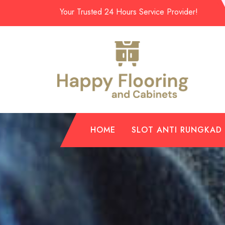
Skip
Your Trusted 24 Hours Service Provider!
to
content
HOME
SLOT ANTI RUNGKAD