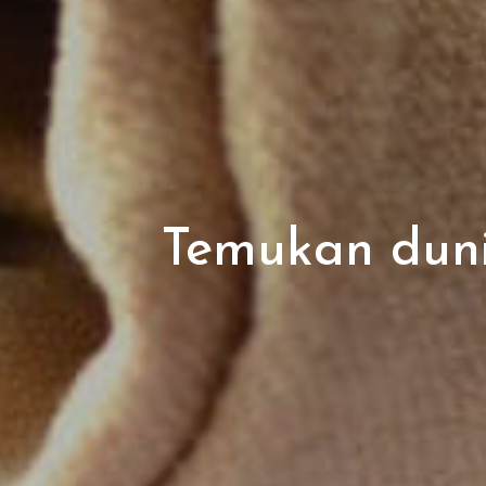
Temukan duni