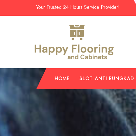
Skip
Your Trusted 24 Hours Service Provider!
to
content
HOME
SLOT ANTI RUNGKAD