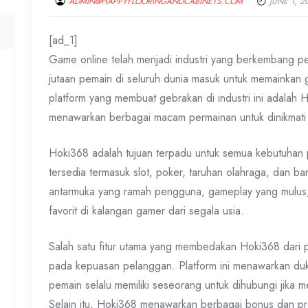
ADMIN@HAPPYFLOORINGANDCABINETS.COM
JUNE 1, 2
[ad_1]
Game online telah menjadi industri yang berkembang p
jutaan pemain di seluruh dunia masuk untuk memainkan g
platform yang membuat gebrakan di industri ini adalah 
menawarkan berbagai macam permainan untuk dinikmati
Hoki368 adalah tujuan terpadu untuk semua kebutuhan
tersedia termasuk slot, poker, taruhan olahraga, dan ban
antarmuka yang ramah pengguna, gameplay yang mulus, d
favorit di kalangan gamer dari segala usia.
Salah satu fitur utama yang membedakan Hoki368 dari p
pada kepuasan pelanggan. Platform ini menawarkan d
pemain selalu memiliki seseorang untuk dihubungi jika m
Selain itu, Hoki368 menawarkan berbagai bonus dan pr