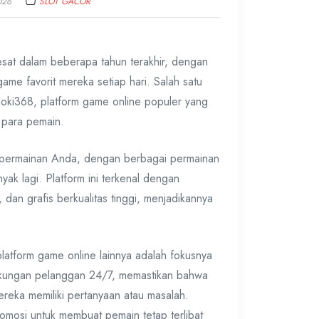
026
SLOT GACOR
esat dalam beberapa tahun terakhir, dengan
ame favorit mereka setiap hari. Salah satu
Hoki368, platform game online populer yang
 para pemain.
 permainan Anda, dengan berbagai permainan
yak lagi. Platform ini terkenal dengan
an grafis berkualitas tinggi, menjadikannya
latform game online lainnya adalah fokusnya
ukungan pelanggan 24/7, memastikan bahwa
ereka memiliki pertanyaan atau masalah.
omosi untuk membuat pemain tetap terlibat