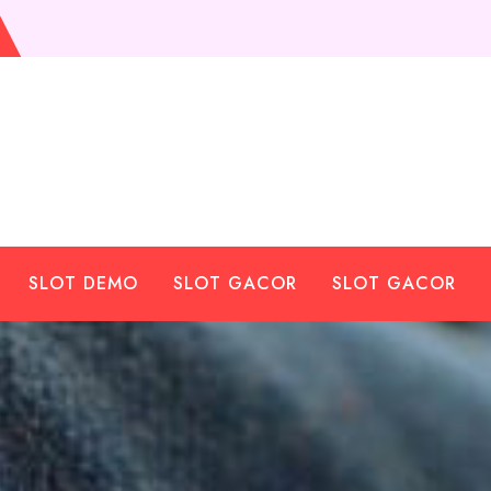
SLOT DEMO
SLOT GACOR
SLOT GACOR