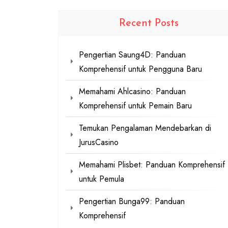
Recent Posts
Pengertian Saung4D: Panduan
Komprehensif untuk Pengguna Baru
Memahami Ahlcasino: Panduan
Komprehensif untuk Pemain Baru
Temukan Pengalaman Mendebarkan di
JurusCasino
Memahami Plisbet: Panduan Komprehensif
untuk Pemula
Pengertian Bunga99: Panduan
Komprehensif