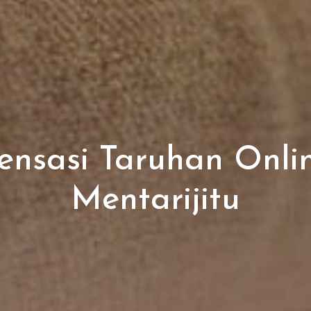
ensasi Taruhan Onli
Mentarijitu