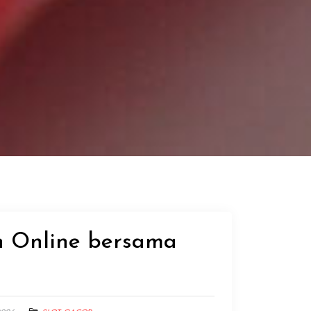
n Online bersama