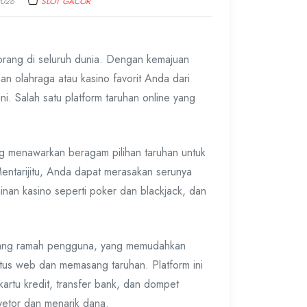
2026
SLOT GACOR
 orang di seluruh dunia. Dengan kemajuan
n olahraga atau kasino favorit Anda dari
. Salah satu platform taruhan online yang
ang menawarkan beragam pilihan taruhan untuk
entarijitu, Anda dapat merasakan serunya
inan kasino seperti poker dan blackjack, dan
ya yang ramah pengguna, yang memudahkan
tus web dan memasang taruhan. Platform ini
rtu kredit, transfer bank, dan dompet
etor dan menarik dana.