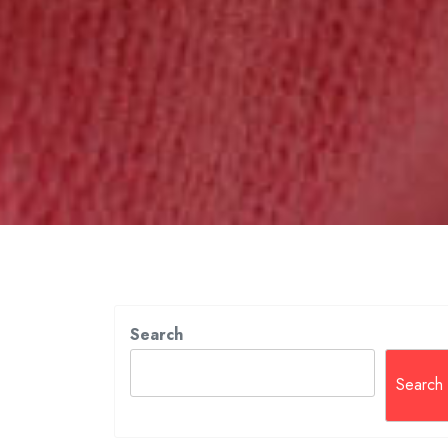
Search
Search