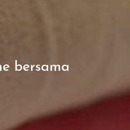
ne bersama