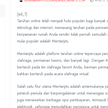
ADMIN@HAPPYFLOORINGANDCABINETS.COM
APRIL 5, 
[ad_1]
Taruhan online telah menjadi hobi populer bagi banyak
teknologi dan internet, memasang taruhan pada permaina
kenyamanan rumah Anda sendiri tidak pernah semudah ini
mulai populer adalah Mentarijitu.
Mentarijitu adalah platform taruhan online tepercaya y
olahraga, permainan kasino, dan banyak lagi. Dengan M
bertaruh pada tim olahraga favorit Anda, bermain perma
bahkan bertaruh pada acara olahraga virtual.
Salah satu fitur utama Mentarijitu adalah antarmukan
petaruh pemula dan berpengalaman untuk menavigasi si
juga menawarkan berbagai opsi pembayaran, termasuk ka
elektronik, sehingga memudahkan pengguna untuk meny