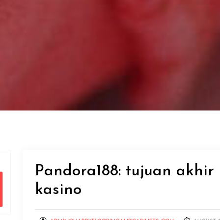
Pandora188: tujuan akhi
kasino