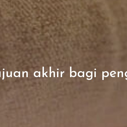
ujuan akhir bagi pe