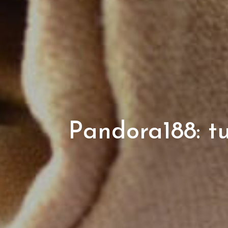
Pandora188: t