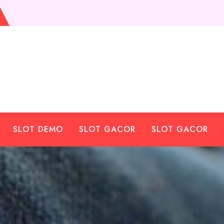
SLOT DEMO
SLOT GACOR
SLOT GACOR