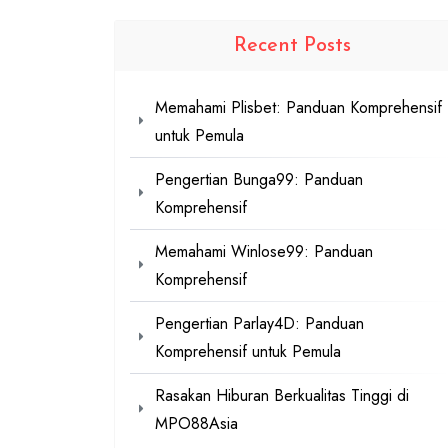
Recent Posts
Memahami Plisbet: Panduan Komprehensif
untuk Pemula
Pengertian Bunga99: Panduan
Komprehensif
Memahami Winlose99: Panduan
Komprehensif
Pengertian Parlay4D: Panduan
Komprehensif untuk Pemula
Rasakan Hiburan Berkualitas Tinggi di
MPO88Asia