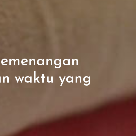
kemenangan
an waktu yang