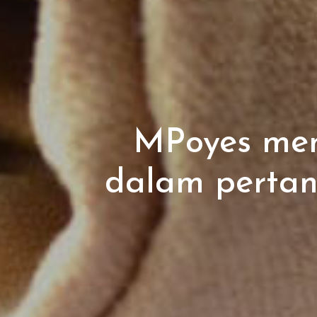
MPoyes me
dalam pertan