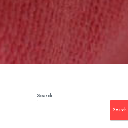
Search
Search