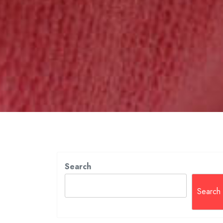
Search
Search