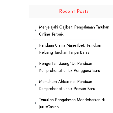
Recent Posts
Menjelajahi Gajibet: Pengalaman Taruhan
Online Terbaik
Panduan Utama Majestibet: Temukan
Peluang Taruhan Tanpa Batas
Pengertian Saung4D: Panduan
Komprehensif untuk Pengguna Baru
Memahami Ahlcasino: Panduan
Komprehensif untuk Pemain Baru
Temukan Pengalaman Mendebarkan di
JurusCasino