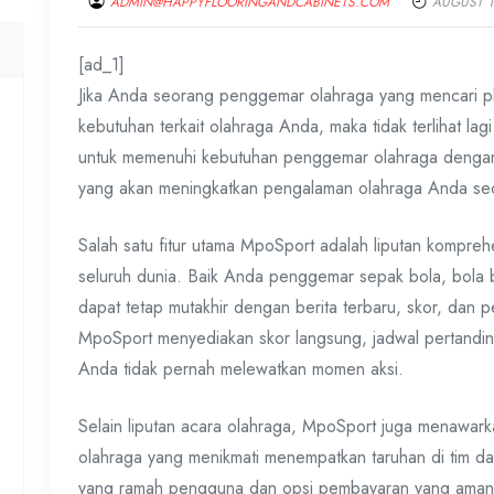
ADMIN@HAPPYFLOORINGANDCABINETS.COM
AUGUST 1
[ad_1]
Jika Anda seorang penggemar olahraga yang mencari p
kebutuhan terkait olahraga Anda, maka tidak terlihat lag
untuk memenuhi kebutuhan penggemar olahraga dengan 
yang akan meningkatkan pengalaman olahraga Anda sec
Salah satu fitur utama MpoSport adalah liputan komprehe
seluruh dunia. Baik Anda penggemar sepak bola, bola ba
dapat tetap mutakhir dengan berita terbaru, skor, dan 
MpoSport menyediakan skor langsung, jadwal pertandin
Anda tidak pernah melewatkan momen aksi.
Selain liputan acara olahraga, MpoSport juga menawar
olahraga yang menikmati menempatkan taruhan di tim d
yang ramah pengguna dan opsi pembayaran yang ama