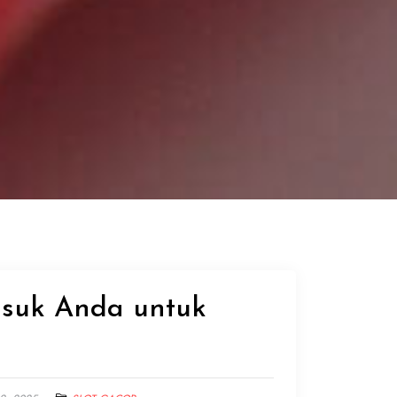
suk Anda untuk