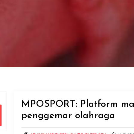
MPOSPORT: Platform ma
penggemar olahraga