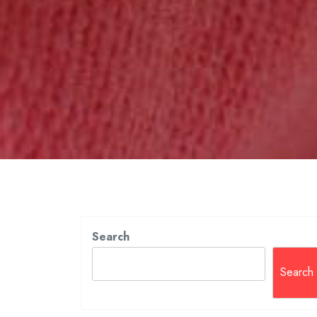
Search
Search