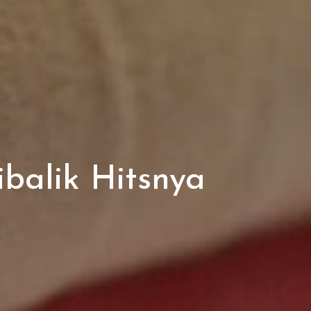
balik Hitsnya