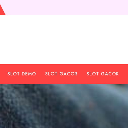
SLOT DEMO
SLOT GACOR
SLOT GACOR