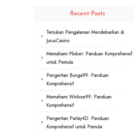
Recent Posts
Temukan Pengalaman Mendebarkan di
JurusCasino
Memahami Plisbet: Panduan Komprehensif
untuk Pemula
Pengertian Bunga99: Panduan
Komprehensif
Memahami Winlose99: Panduan
Komprehensif
Pengertian Parlay4D: Panduan
Komprehensif untuk Pemula