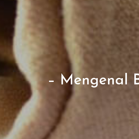
– Mengenal B