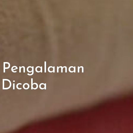
: Pengalaman
 Dicoba