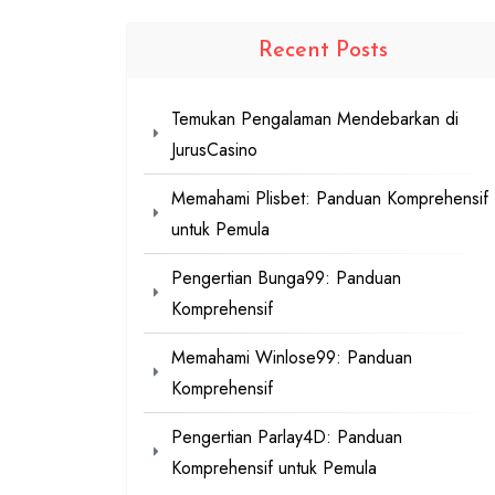
Recent Posts
Temukan Pengalaman Mendebarkan di
JurusCasino
Memahami Plisbet: Panduan Komprehensif
untuk Pemula
Pengertian Bunga99: Panduan
Komprehensif
Memahami Winlose99: Panduan
Komprehensif
Pengertian Parlay4D: Panduan
Komprehensif untuk Pemula