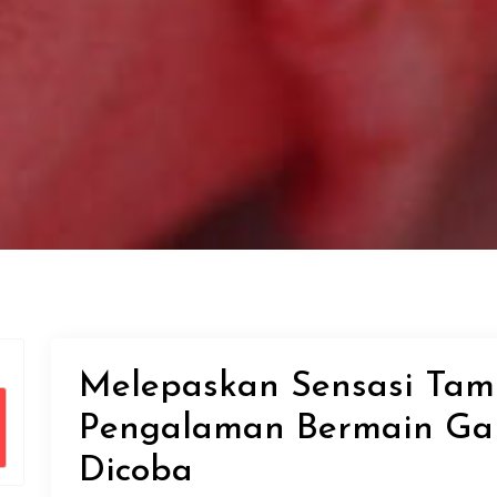
Melepaskan Sensasi Tam
Pengalaman Bermain Ga
Dicoba