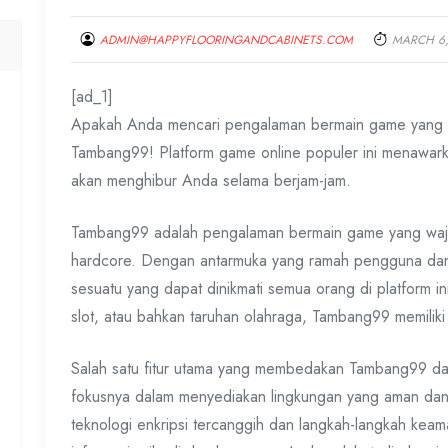
ADMIN@HAPPYFLOORINGANDCABINETS.COM
MARCH 6,
[ad_1]
Apakah Anda mencari pengalaman bermain game yang 
Tambang99! Platform game online populer ini menawar
akan menghibur Anda selama berjam-jam.
Tambang99 adalah pengalaman bermain game yang waji
hardcore. Dengan antarmuka yang ramah pengguna dan b
sesuatu yang dapat dinikmati semua orang di platform i
slot, atau bahkan taruhan olahraga, Tambang99 memilik
Salah satu fitur utama yang membedakan Tambang99 dari
fokusnya dalam menyediakan lingkungan yang aman dan
teknologi enkripsi tercanggih dan langkah-langkah kea