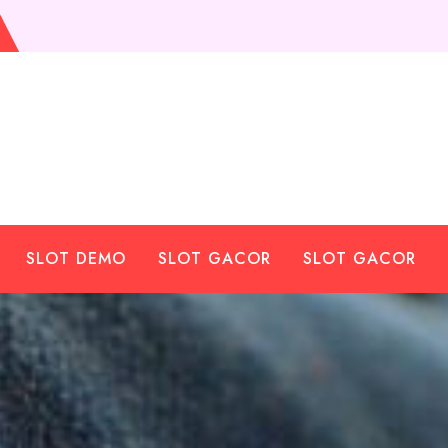
SLOT DEMO
SLOT GACOR
SLOT GACOR