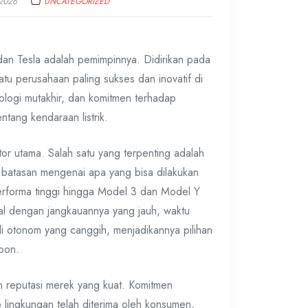
 2026
UNCATEGORIZED
 dan Tesla adalah pemimpinnya. Didirikan pada
atu perusahaan paling sukses dan inovatif di
ologi mutakhir, dan komitmen terhadap
entang kendaraan listrik.
or utama. Salah satu yang terpenting adalah
 batasan mengenai apa yang bisa dilakukan
performa tinggi hingga Model 3 dan Model Y
nal dengan jangkauannya yang jauh, waktu
otonom yang canggih, menjadikannya pilihan
bon.
un reputasi merek yang kuat. Komitmen
lingkungan telah diterima oleh konsumen,