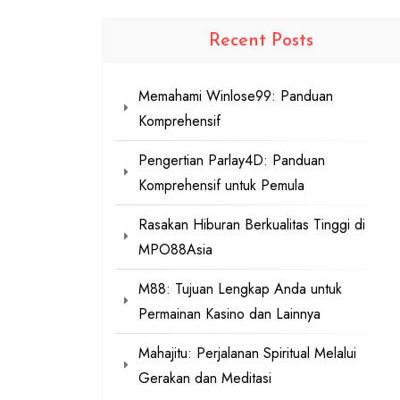
Recent Posts
Memahami Winlose99: Panduan
Komprehensif
Pengertian Parlay4D: Panduan
Komprehensif untuk Pemula
Rasakan Hiburan Berkualitas Tinggi di
MPO88Asia
M88: Tujuan Lengkap Anda untuk
Permainan Kasino dan Lainnya
Mahajitu: Perjalanan Spiritual Melalui
Gerakan dan Meditasi