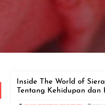
Inside The World of Sie
Tentang Kehidupan dan 