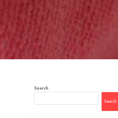
Search
Search