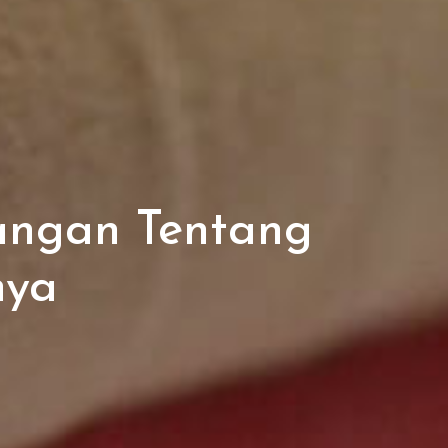
dangan Tentang
nya