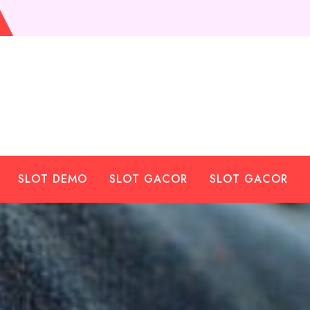
SLOT DEMO
SLOT GACOR
SLOT GACOR