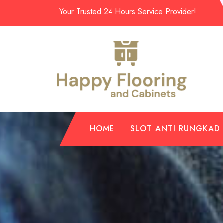
Skip
Your Trusted 24 Hours Service Provider!
to
content
HOME
SLOT ANTI RUNGKAD