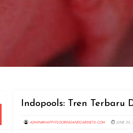
Indopools: Tren Terbaru
ADMIN@HAPPYFLOORINGANDCABINETS.COM
JUNE 23,