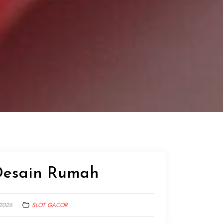
 Desain Rumah
 2026
SLOT GACOR