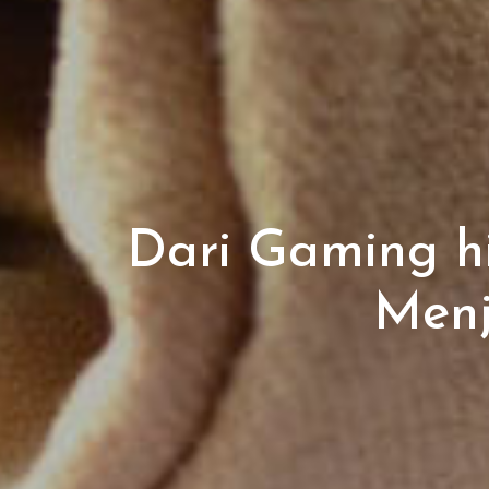
Dari Gaming h
Menj