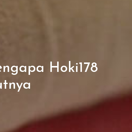
engapa Hoki178
utnya