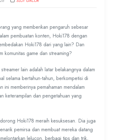
026
SLOT GACOR
 orang yang memberikan pengaruh sebesar
dalam pembuatan konten, Hoki178 dengan
membedakan Hoki178 dari yang lain? Dan
lam komunitas game dan streaming?
streamer lain adalah latar belakangnya dalam
al selama bertahun-tahun, berkompetisi di
aman ini memberinya pemahaman mendalam
n keterampilan dan pengetahuan yang
dorong Hoki178 meraih kesuksesan. Dia juga
 menarik pemirsa dan membuat mereka datang
melontarkan lelucon, berbagi tips dan trik,