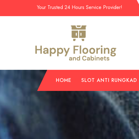
Skip
Your Trusted 24 Hours Service Provider!
to
content
HOME
SLOT ANTI RUNGKAD