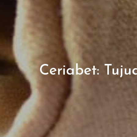
Ceriabet: Tuj