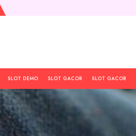
SLOT DEMO
SLOT GACOR
SLOT GACOR