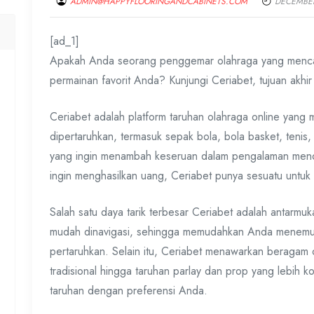
ADMIN@HAPPYFLOORINGANDCABINETS.COM
DECEMBER
[ad_1]
Apakah Anda seorang penggemar olahraga yang mencari
permainan favorit Anda? Kunjungi Ceriabet, tujuan akhi
Ceriabet adalah platform taruhan olahraga online yan
dipertaruhkan, termasuk sepak bola, bola basket, tenis
yang ingin menambah keseruan dalam pengalaman menon
ingin menghasilkan uang, Ceriabet punya sesuatu untuk
Salah satu daya tarik terbesar Ceriabet adalah antarmu
mudah dinavigasi, sehingga memudahkan Anda menemuk
pertaruhkan. Selain itu, Ceriabet menawarkan beragam o
tradisional hingga taruhan parlay dan prop yang lebih
taruhan dengan preferensi Anda.