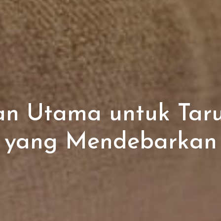
uan Utama untuk Ta
yang Mendebarkan