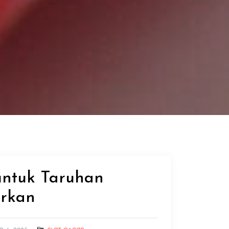
untuk Taruhan
rkan