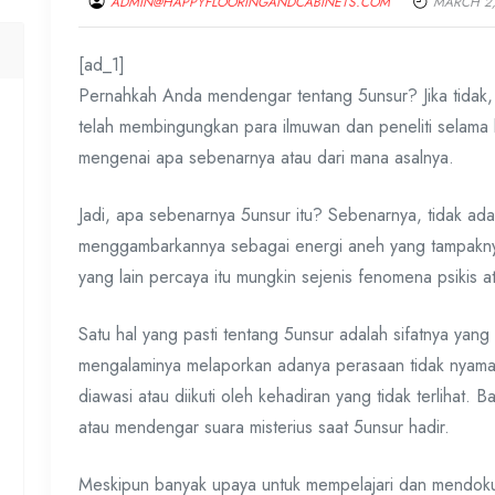
ADMIN@HAPPYFLOORINGANDCABINETS.COM
MARCH 2,
[ad_1]
Pernahkah Anda mendengar tentang 5unsur? Jika tidak, 
telah membingungkan para ilmuwan dan peneliti selama 
mengenai apa sebenarnya atau dari mana asalnya.
Jadi, apa sebenarnya 5unsur itu? Sebenarnya, tidak ad
menggambarkannya sebagai energi aneh yang tampaknya 
yang lain percaya itu mungkin sejenis fenomena psikis a
Satu hal yang pasti tentang 5unsur adalah sifatnya yan
mengalaminya melaporkan adanya perasaan tidak nyaman
diawasi atau diikuti oleh kehadiran yang tidak terlihat
atau mendengar suara misterius saat 5unsur hadir.
Meskipun banyak upaya untuk mempelajari dan mendokume