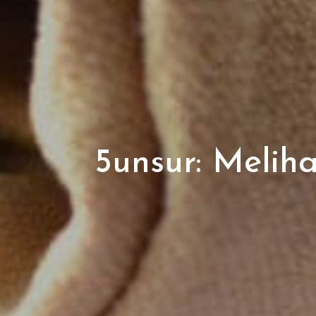
5unsur: Melih