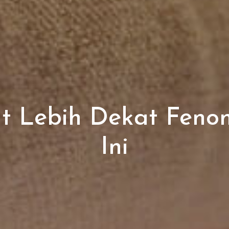
at Lebih Dekat Feno
Ini